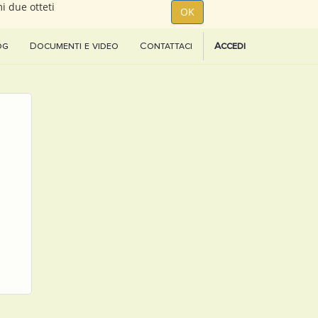
i due otteti
OK
og
Documenti e video
Contattaci
Accedi