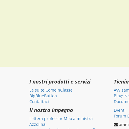
I nostri prodotti e servizi
Tieni
La suite ComeInClasse
Avvisam
BigBlueButton
Blog: N
Contattaci
Documen
Il nostro impegno
Eventi
Forum B
Lettera professor Meo a ministra
Azzolina
ammi