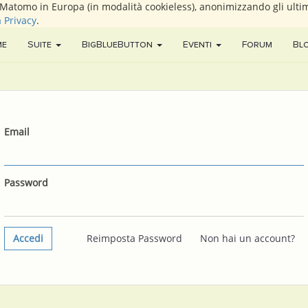
i Matomo in Europa (in modalità cookieless), anonimizzando gli ultim
a Privacy
.
me
Suite
BigBlueButton
Eventi
Forum
Bl
Email
Password
Accedi
Reimposta Password
Non hai un account?