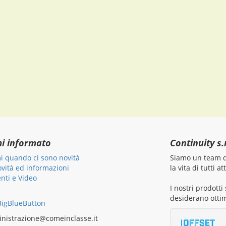
mi informato
Continuity s.r
i quando ci sono novità
Siamo un team di
ovità ed informazioni
la vita di tutti 
ti e Video
I nostri prodott
desiderano ottim
igBlueButton
nistrazione@comeinclasse.it