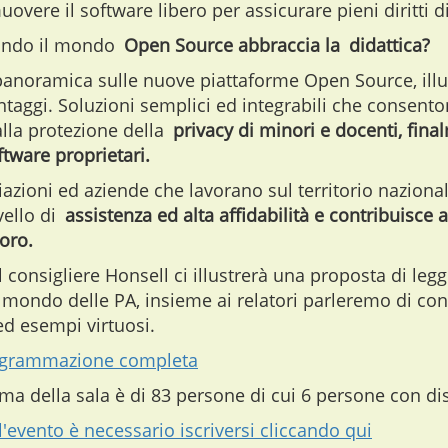
overe il software libero per assicurare pieni diritti digi
ando il mondo
Open Source abbraccia la
didattica?
panoramica sulle nuove piattaforme Open Source, ill
antaggi. Soluzioni semplici ed integrabili che consent
lla protezione della
privacy di minori e docenti, final
tware proprietari.
iazioni ed aziende che lavorano sul territorio naziona
ello di
assistenza ed alta affidabilità e contribuisce
voro.
l consigliere Honsell ci illustrerà una proposta di le
ondo delle PA, insieme ai relatori parleremo di conte
d esempi virtuosi.
programmazione completa
a della sala è di 83 persone di cui 6 persone con dis
l'evento è necessario iscriversi cliccando qui