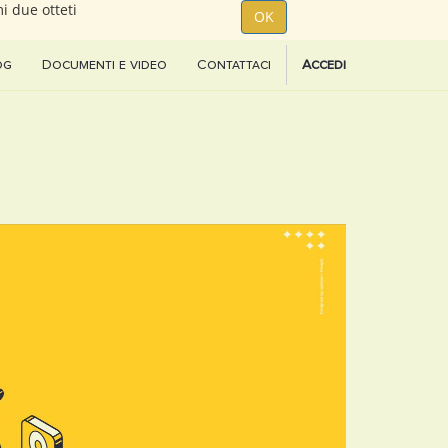
i due otteti
OK
og
Documenti e video
Contattaci
Accedi