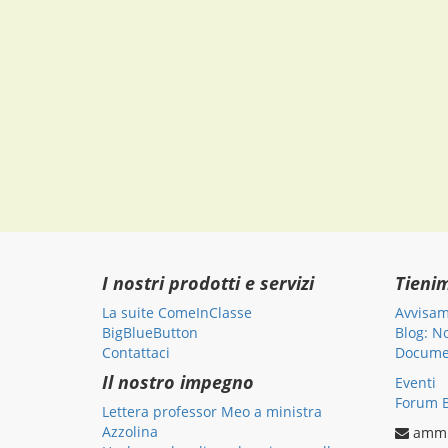
I nostri prodotti e servizi
Tieni
La suite ComeInClasse
Avvisam
BigBlueButton
Blog: N
Contattaci
Documen
Il nostro impegno
Eventi
Forum B
Lettera professor Meo a ministra
Azzolina
ammi