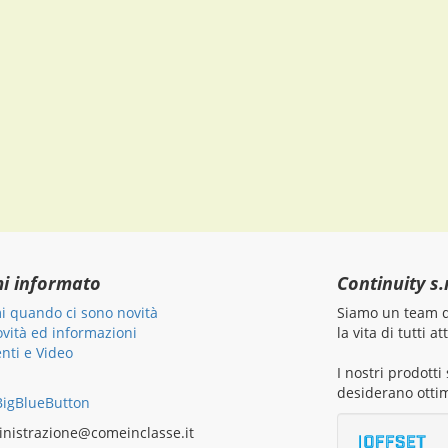
mi informato
Continuity s.r
i quando ci sono novità
Siamo un team di
ovità ed informazioni
la vita di tutti 
ti e Video
I nostri prodott
desiderano ottim
igBlueButton
nistrazione@comeinclasse.it