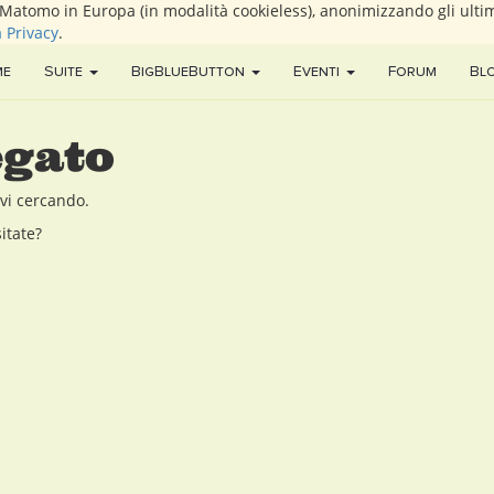
i Matomo in Europa (in modalità cookieless), anonimizzando gli ultim
a Privacy
.
me
Suite
BigBlueButton
Eventi
Forum
Bl
egato
vi cercando.
itate?