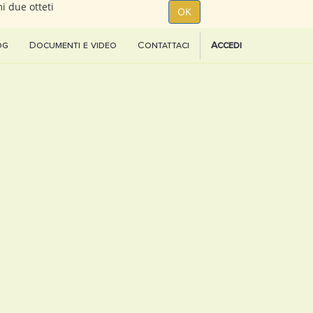
i due otteti
OK
og
Documenti e video
Contattaci
Accedi