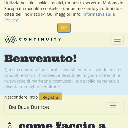
Utilizziamo solo cookies tecnici, un nostro server di Matomo in
Europa (in modalità cookieless), anonimizzando gli ultimi due
otteti dell'indirizzo IP. Qui maggiori info:
Informativa sulla
Privacy
.
OK
Togg
navig
Benvenuto!
Questa comunità è per professionisti ed entusiasti dei nostri
prodotti e servizi. Condividi e discuti dei migliori contenuti e
nuove idee di marketing, costruisci il tuo profilo personale e
diventa un miglior venditore
Nescondere intro
Registra
Big Blue Button
Attiva
navigaz
come faccio a
0