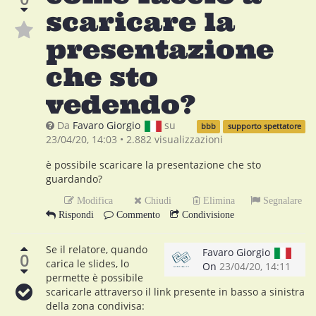
scaricare la
presentazione
che sto
vedendo?
Da
Favaro Giorgio
su
bbb
supporto spettatore
23/04/20, 14:03
•
2.882
visualizzazioni
è possibile scaricare la presentazione che sto
guardando?
Modifica
Chiudi
Elimina
Segnalare
Rispondi
Commento
Condivisione
Se il relatore, quando
Favaro Giorgio
0
carica le slides, lo
On
23/04/20, 14:11
permette è possibile
scaricarle attraverso il link presente in basso a sinistra
della zona condivisa: