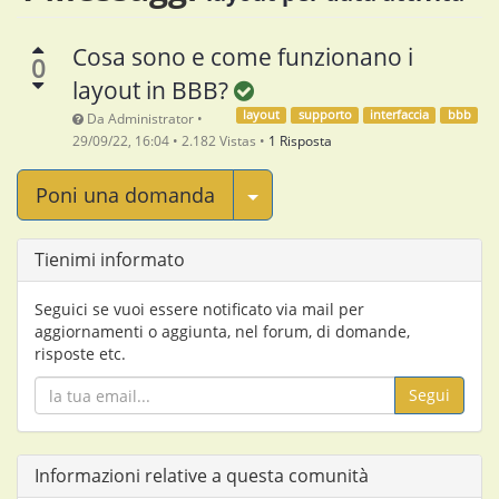
Cosa sono e come funzionano i
0
layout in BBB?
layout
supporto
interfaccia
bbb
Da
Administrator
•
29/09/22, 16:04
•
2.182
Vistas
•
1 Risposta
Seleziona Post
Poni una domanda
Tienimi informato
Seguici se vuoi essere notificato via mail per
aggiornamenti o aggiunta, nel forum, di domande,
risposte etc.
Segui
Informazioni relative a questa comunità