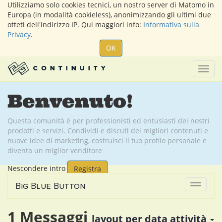
Utilizziamo solo cookies tecnici, un nostro server di Matomo in
Europa (in modalità cookieless), anonimizzando gli ultimi due
otteti dell'indirizzo IP. Qui maggiori info:
Informativa sulla
Privacy
.
OK
Togg
navig
Benvenuto!
Questa comunità è per professionisti ed entusiasti dei nostri
prodotti e servizi. Condividi e discuti dei migliori contenuti e
nuove idee di marketing, costruisci il tuo profilo personale e
diventa un miglior venditore
Nescondere intro
Registra
Big Blue Button
Attiva
navigaz
1
Messaggi
layout
per data attività