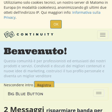
Utilizziamo solo cookies tecnici, un nostro server di Matomo in
Europa (in modalità cookieless), anonimizzando gli ultimi due
otteti dell'indirizzo IP. Qui maggiori info:
Informativa sulla
Privacy
.
OK
Togg
navig
Benvenuto!
Questa comunità è per professionisti ed entusiasti dei nostri
prodotti e servizi. Condividi e discuti dei migliori contenuti e
nuove idee di marketing, costruisci il tuo profilo personale e
diventa un miglior venditore
Nescondere intro
Registra
Big Blue Button
Attiva
navigaz
2
Messaggi
risparmiare banda
per