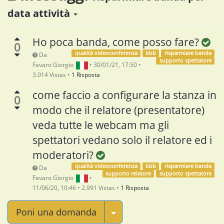
data attività
Ho poca banda, come posso fare?
0
qualità videoconferenza
bbb
risparmiare banda
Da
supporto spettatore
Favaro Giorgio
•
30/01/21, 17:50
•
3.014
Vistas
•
1 Risposta
come faccio a configurare la stanza in
0
modo che il relatore (presentatore)
veda tutte le webcam ma gli
spettatori vedano solo il relatore ed i
moderatori?
qualità videoconferenza
bbb
risparmiare banda
Da
supporto relatore
supporto spettatore
Favaro Giorgio
•
11/06/20, 10:46
•
2.991
Vistas
•
1 Risposta
Seleziona Post
Poni una domanda