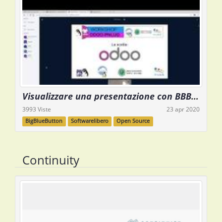
Visualizzare una presentazione con BBB (big blue button)
3993 Viste
23 apr 2020
BigBlueButton
Softwarelibero
Open Source
Continuity