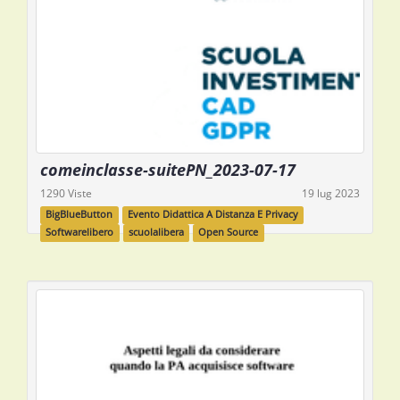
comeinclasse-suitePN_2023-07-17
1290 Viste
19 lug 2023
BigBlueButton
Evento Didattica A Distanza E Privacy
Softwarelibero
scuolalibera
Open Source