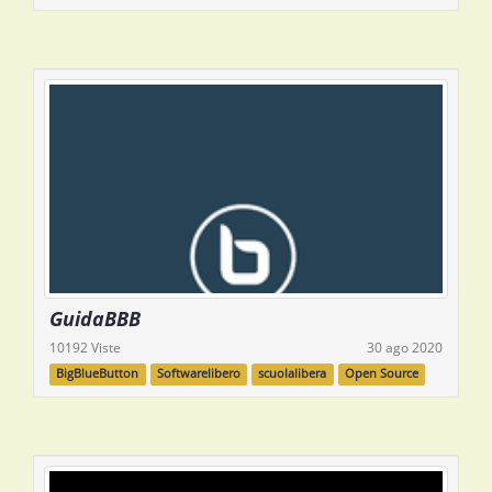
GuidaBBB
10192 Viste
30 ago 2020
BigBlueButton
Softwarelibero
scuolalibera
Open Source