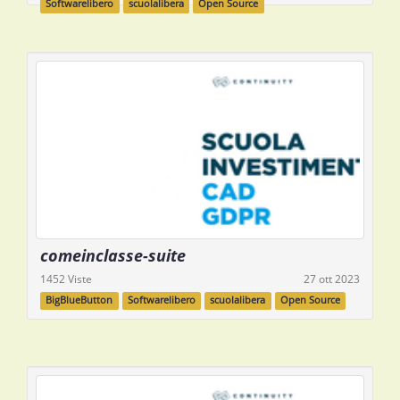
Softwarelibero
scuolalibera
Open Source
comeinclasse-suite
1452 Viste
27 ott 2023
BigBlueButton
Softwarelibero
scuolalibera
Open Source