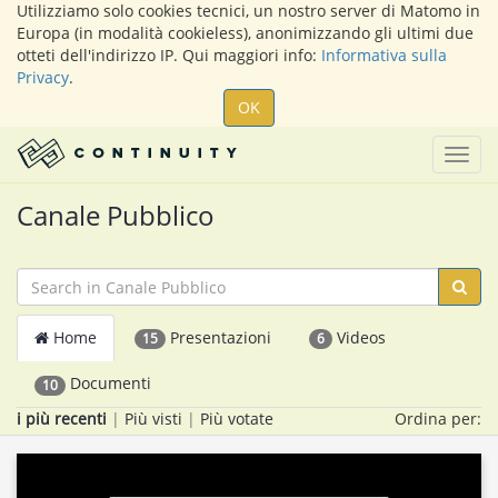
Utilizziamo solo cookies tecnici, un nostro server di Matomo in
Europa (in modalità cookieless), anonimizzando gli ultimi due
otteti dell'indirizzo IP. Qui maggiori info:
Informativa sulla
Privacy
.
OK
Togg
navig
Canale Pubblico
Home
Presentazioni
Videos
15
6
Documenti
10
i più recenti
|
Più visti
|
Più votate
Ordina per: