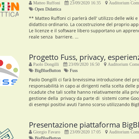
Matteo Ruffoni
23/09/2020 16:35
Auditorium Come
Open Didattica
** Matteo Ruffoni ci parlerà dell' utilizzo delle wiki
didattico ordinario. La cocostruzione del proprio ap
Le licenze e il software libero supportano un appre
reale senza barriere. ...
Progetto Fuss, privacy, esperie
Paolo Dongilli
23/09/2020 16:50
Auditorium Comel
BigBlueButton
Fuss
Paolo Dongilli ci farà brevissima introduzione del pr
responsabilità in capo ai dirigenti nella scelta delle 
ricadute che tali scelte hanno relativamente alla pri
gestione della privacy da parte di sistemi come Goog
di esempi positivi avuti l'anno scorso utilizzando BigB
Presentazione piattaforma Big
Giorgio Favaro
23/09/2020 17:05
Auditorium Come
BigBlueButton