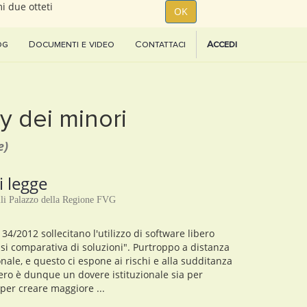
i due otteti
OK
og
Documenti e video
Contattaci
Accedi
cy dei minori
e
)
i legge
i Palazzo della Regione FVG
34/2012 sollecitano l'utilizzo di software libero
si comparativa di soluzioni". Purtroppo a distanza
onale, e questo ci espone ai rischi e alla sudditanza
bero è dunque un dovere istituzionale sia per
ia per creare maggiore ...