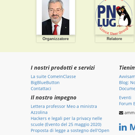
Organizzatore
Relatore
I nostri prodotti e servizi
Tieni
La suite ComeInClasse
Avvisam
BigBlueButton
Blog: N
Contattaci
Documen
Il nostro impegno
Eventi
Forum B
Lettera professor Meo a ministra
Azzolina
ammi
Hackers e legali per la privacy nelle
M
scuole (Evento del 25 maggio 2020)
Proposta di legge a sostegno dell'Open