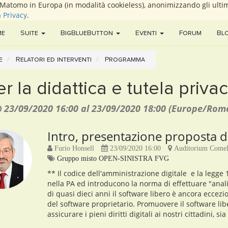
i Matomo in Europa (in modalità cookieless), anonimizzando gli ultim
a Privacy
.
me
Suite
BigBlueButton
Eventi
Forum
Bl
e
Relatori ed interventi
Programma
r la didattica e tutela priva
23/09/2020 16:00
al
23/09/2020 18:00
(
Europe/Rom
Intro, presentazione proposta d
Furio Honsell
23/09/2020 16:00
Auditorium Comell
Gruppo misto OPEN-SINISTRA FVG
** Il codice dell'amministrazione digitale e la legge 1
nella PA ed introducono la norma di effettuare "anali
di quasi dieci anni il software libero è ancora eccezi
del software proprietario. Promuovere il software li
assicurare i pieni diritti digitali ai nostri cittadini, s