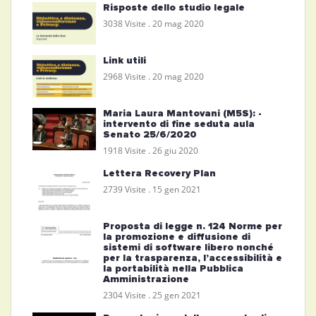
Risposte dello studio legale
3038 Visite .
20 mag 2020
Link utili
2968 Visite .
20 mag 2020
Maria Laura Mantovani (M5S): -
intervento di fine seduta aula
Senato 25/6/2020
1918 Visite .
26 giu 2020
Lettera Recovery Plan
2739 Visite .
15 gen 2021
Proposta di legge n. 124 Norme per
la promozione e diffusione di
sistemi di software libero nonché
per la trasparenza, l’accessibilità e
la portabilità nella Pubblica
Amministrazione
2304 Visite .
25 gen 2021