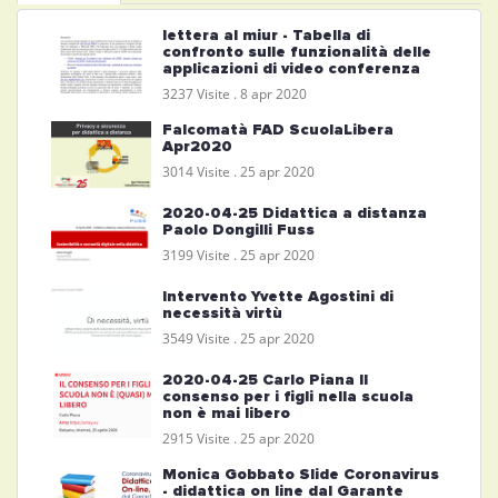
lettera al miur - Tabella di
confronto sulle funzionalità delle
applicazioni di video conferenza
3237 Visite .
8 apr 2020
Falcomatà FAD ScuolaLibera
Apr2020
3014 Visite .
25 apr 2020
2020-04-25 Didattica a distanza
Paolo Dongilli Fuss
3199 Visite .
25 apr 2020
Intervento Yvette Agostini di
necessità virtù
3549 Visite .
25 apr 2020
2020-04-25 Carlo Piana Il
consenso per i figli nella scuola
non è mai libero
2915 Visite .
25 apr 2020
Monica Gobbato Slide Coronavirus
- didattica on line dal Garante