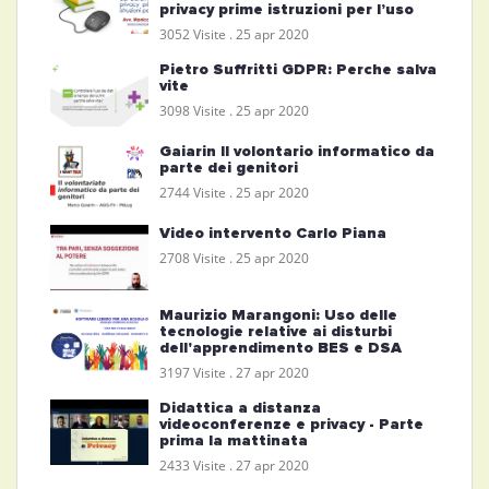
privacy prime istruzioni per l’uso
3052 Visite .
25 apr 2020
Pietro Suffritti GDPR: Perche salva
vite
3098 Visite .
25 apr 2020
Gaiarin Il volontario informatico da
parte dei genitori
2744 Visite .
25 apr 2020
Video intervento Carlo Piana
2708 Visite .
25 apr 2020
Maurizio Marangoni: Uso delle
tecnologie relative ai disturbi
dell'apprendimento BES e DSA
3197 Visite .
27 apr 2020
Didattica a distanza
videoconferenze e privacy - Parte
prima la mattinata
2433 Visite .
27 apr 2020